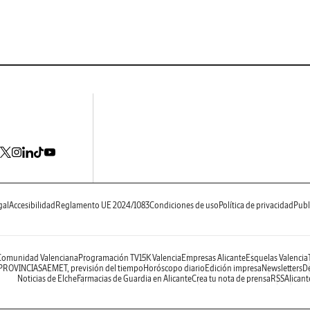
gal
Accesibilidad
Reglamento UE 2024/1083
Condiciones de uso
Política de privacidad
Publ
 Comunidad Valenciana
Programación TV
15K Valencia
Empresas Alicante
Esquelas Valencia
 PROVINCIAS
AEMET, previsión del tiempo
Horóscopo diario
Edición impresa
Newsletters
De
Noticias de Elche
Farmacias de Guardia en Alicante
Crea tu nota de prensa
RSS
Alicant