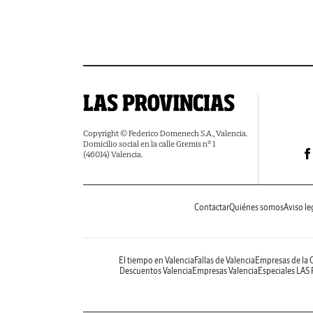
Copyright © Federico Domenech S.A., Valencia.
Domicilio social en la calle Gremis nº 1
(46014) Valencia.
Contactar
Quiénes somos
Aviso le
El tiempo en Valencia
Fallas de Valencia
Empresas de la
Descuentos Valencia
Empresas Valencia
Especiales LAS