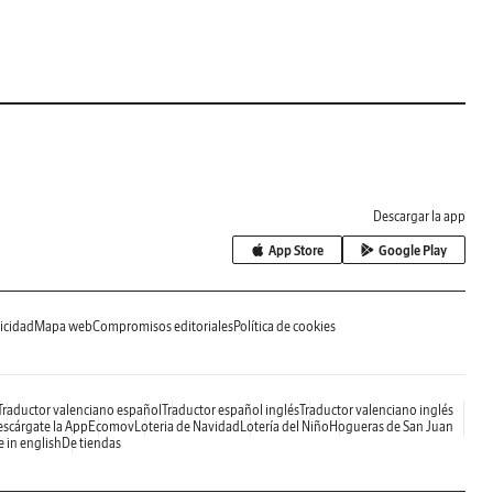
Descargar la app
App Store
Google Play
icidad
Mapa web
Compromisos editoriales
Política de cookies
Traductor valenciano español
Traductor español inglés
Traductor valenciano inglés
scárgate la App
Ecomov
Loteria de Navidad
Lotería del Niño
Hogueras de San Juan
e in english
De tiendas