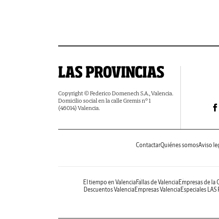
Copyright © Federico Domenech S.A., Valencia.
Domicilio social en la calle Gremis nº 1
(46014) Valencia.
Contactar
Quiénes somos
Aviso le
El tiempo en Valencia
Fallas de Valencia
Empresas de la
Descuentos Valencia
Empresas Valencia
Especiales LAS