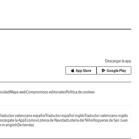
Descargar la app
App Store
Google Play
icidad
Mapa web
Compromisos editoriales
Política de cookies
Traductor valenciano español
Traductor español inglés
Traductor valenciano inglés
scárgate la App
Ecomov
Loteria de Navidad
Lotería del Niño
Hogueras de San Juan
e in english
De tiendas