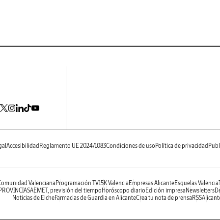
gal
Accesibilidad
Reglamento UE 2024/1083
Condiciones de uso
Política de privacidad
Publ
 Comunidad Valenciana
Programación TV
15K Valencia
Empresas Alicante
Esquelas Valencia
 PROVINCIAS
AEMET, previsión del tiempo
Horóscopo diario
Edición impresa
Newsletters
De
Noticias de Elche
Farmacias de Guardia en Alicante
Crea tu nota de prensa
RSS
Alicant