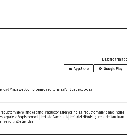
Descargar la app
App Store
Google Play
icidad
Mapa web
Compromisos editoriales
Política de cookies
Traductor valenciano español
Traductor español inglés
Traductor valenciano inglés
scárgate la App
Ecomov
Loteria de Navidad
Lotería del Niño
Hogueras de San Juan
e in english
De tiendas