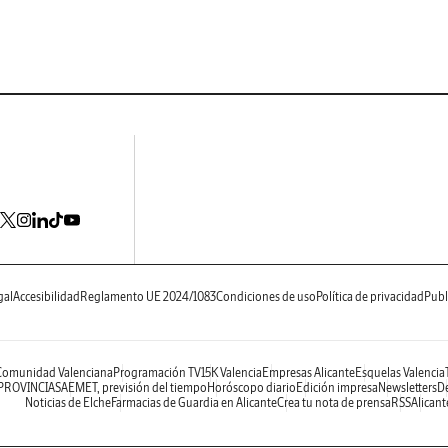
gal
Accesibilidad
Reglamento UE 2024/1083
Condiciones de uso
Política de privacidad
Publ
 Comunidad Valenciana
Programación TV
15K Valencia
Empresas Alicante
Esquelas Valencia
 PROVINCIAS
AEMET, previsión del tiempo
Horóscopo diario
Edición impresa
Newsletters
De
Noticias de Elche
Farmacias de Guardia en Alicante
Crea tu nota de prensa
RSS
Alicant