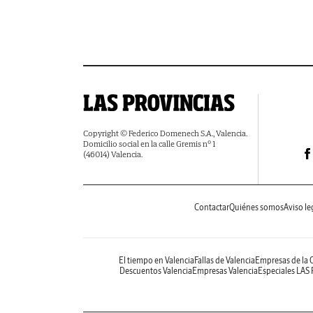
Copyright © Federico Domenech S.A., Valencia.
Domicilio social en la calle Gremis nº 1
(46014) Valencia.
Contactar
Quiénes somos
Aviso le
El tiempo en Valencia
Fallas de Valencia
Empresas de la
Descuentos Valencia
Empresas Valencia
Especiales LAS