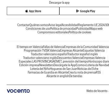
Descargar la app
App Store
Google Play
Contactar
Quiénes somos
Aviso legal
Accesibilidad
Reglamento UE 2024/10
Condiciones de uso
Política de privacidad
Publicidad
Mapa web
Compromisos editoriales
Política de cookies
El tiempo en Valencia
Fallas de Valencia
Empresas de la Comunidad Valenci
Programación TV
15K Valencia
Empresas Alicante
Esquelas Valencia
Traductor valenciano español
Traductor español inglés
Traductor valenciano inglés
Descuentos Valencia
Empresas Valencia
Especiales LAS PROVINCIAS
AEMET, previsión del tiempo
Horóscopo diari
Edición impresa
Newsletters
Descárgate la App
Ecomov
Loteria de Navida
Lotería del Niño
Hogueras de San Juan
Noticias de Elche
Farmacias de Guardia en Alicante
Crea tu nota de prensa
RSS
Alicante in english
De tiendas
Webs de Vocento