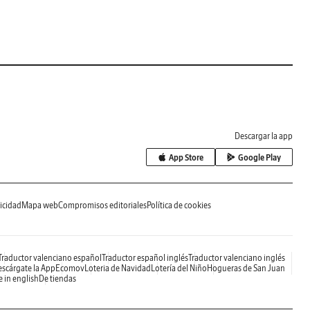
Descargar la app
App Store
Google Play
icidad
Mapa web
Compromisos editoriales
Política de cookies
Traductor valenciano español
Traductor español inglés
Traductor valenciano inglés
scárgate la App
Ecomov
Loteria de Navidad
Lotería del Niño
Hogueras de San Juan
e in english
De tiendas