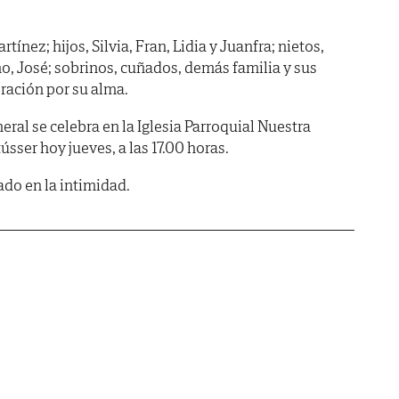
tínez; hijos, Silvia, Fran, Lidia y Juanfra; nietos,
no, José; sobrinos, cuñados, demás familia y sus
ación por su alma.
ral se celebra en la Iglesia Parroquial Nuestra
sser hoy jueves, a las 17.00 horas.
ado en la intimidad.