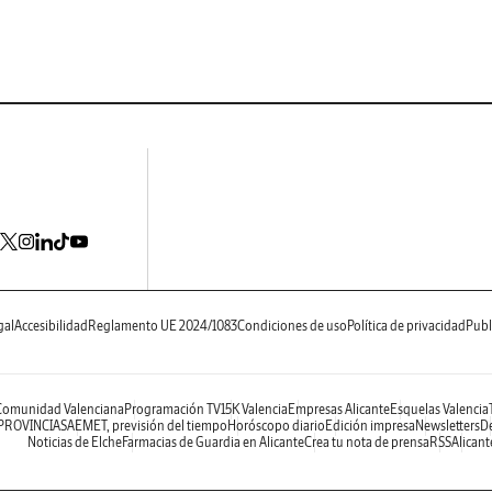
gal
Accesibilidad
Reglamento UE 2024/1083
Condiciones de uso
Política de privacidad
Publ
 Comunidad Valenciana
Programación TV
15K Valencia
Empresas Alicante
Esquelas Valencia
 PROVINCIAS
AEMET, previsión del tiempo
Horóscopo diario
Edición impresa
Newsletters
De
Noticias de Elche
Farmacias de Guardia en Alicante
Crea tu nota de prensa
RSS
Alicant