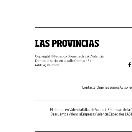
Copyright © Federico Domenech S.A., Valencia.
Domicilio social en la calle Gremis nº 1
(46014) Valencia.
Contactar
Quiénes somos
Aviso le
El tiempo en Valencia
Fallas de Valencia
Empresas de la
Descuentos Valencia
Empresas Valencia
Especiales LAS