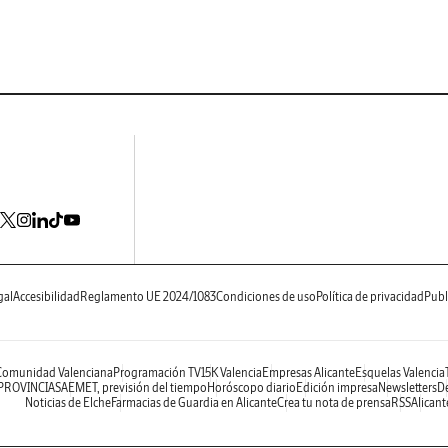
gal
Accesibilidad
Reglamento UE 2024/1083
Condiciones de uso
Política de privacidad
Publ
 Comunidad Valenciana
Programación TV
15K Valencia
Empresas Alicante
Esquelas Valencia
 PROVINCIAS
AEMET, previsión del tiempo
Horóscopo diario
Edición impresa
Newsletters
De
Noticias de Elche
Farmacias de Guardia en Alicante
Crea tu nota de prensa
RSS
Alicant