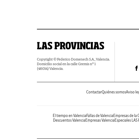
Copyright © Federico Domenech S.A., Valencia.
Domicilio social en la calle Gremis nº 1
(46014) Valencia.
Contactar
Quiénes somos
Aviso le
El tiempo en Valencia
Fallas de Valencia
Empresas de la
Descuentos Valencia
Empresas Valencia
Especiales LAS