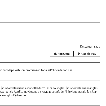
Descargar la app
App Store
Google Play
icidad
Mapa web
Compromisos editoriales
Política de cookies
Traductor valenciano español
Traductor español inglés
Traductor valenciano inglés
scárgate la App
Ecomov
Loteria de Navidad
Lotería del Niño
Hogueras de San Juan
e in english
De tiendas