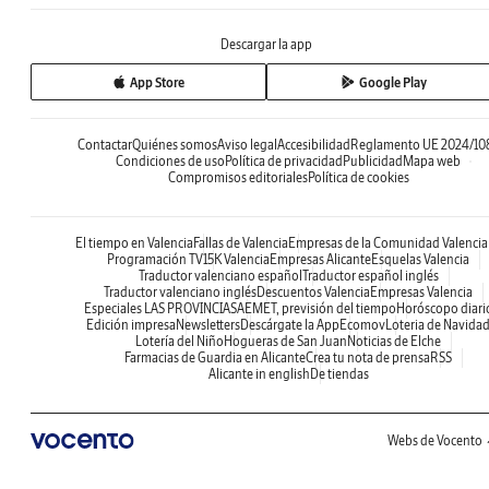
Descargar la app
App Store
Google Play
Contactar
Quiénes somos
Aviso legal
Accesibilidad
Reglamento UE 2024/10
Condiciones de uso
Política de privacidad
Publicidad
Mapa web
Compromisos editoriales
Política de cookies
El tiempo en Valencia
Fallas de Valencia
Empresas de la Comunidad Valenci
Programación TV
15K Valencia
Empresas Alicante
Esquelas Valencia
Traductor valenciano español
Traductor español inglés
Traductor valenciano inglés
Descuentos Valencia
Empresas Valencia
Especiales LAS PROVINCIAS
AEMET, previsión del tiempo
Horóscopo diari
Edición impresa
Newsletters
Descárgate la App
Ecomov
Loteria de Navida
Lotería del Niño
Hogueras de San Juan
Noticias de Elche
Farmacias de Guardia en Alicante
Crea tu nota de prensa
RSS
Alicante in english
De tiendas
Webs de Vocento