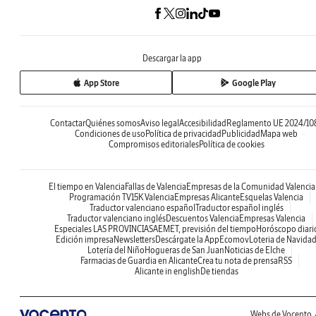
Descargar la app
App Store
Google Play
Contactar
Quiénes somos
Aviso legal
Accesibilidad
Reglamento UE 2024/10
Condiciones de uso
Política de privacidad
Publicidad
Mapa web
Compromisos editoriales
Política de cookies
El tiempo en Valencia
Fallas de Valencia
Empresas de la Comunidad Valenci
Programación TV
15K Valencia
Empresas Alicante
Esquelas Valencia
Traductor valenciano español
Traductor español inglés
Traductor valenciano inglés
Descuentos Valencia
Empresas Valencia
Especiales LAS PROVINCIAS
AEMET, previsión del tiempo
Horóscopo diari
Edición impresa
Newsletters
Descárgate la App
Ecomov
Loteria de Navida
Lotería del Niño
Hogueras de San Juan
Noticias de Elche
Farmacias de Guardia en Alicante
Crea tu nota de prensa
RSS
Alicante in english
De tiendas
Webs de Vocento