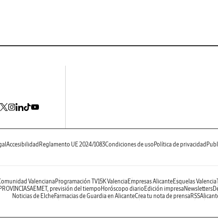
gal
Accesibilidad
Reglamento UE 2024/1083
Condiciones de uso
Política de privacidad
Publ
 Comunidad Valenciana
Programación TV
15K Valencia
Empresas Alicante
Esquelas Valencia
 PROVINCIAS
AEMET, previsión del tiempo
Horóscopo diario
Edición impresa
Newsletters
De
Noticias de Elche
Farmacias de Guardia en Alicante
Crea tu nota de prensa
RSS
Alicant