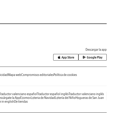
Descargar la app
App Store
Google Play
icidad
Mapa web
Compromisos editoriales
Política de cookies
Traductor valenciano español
Traductor español inglés
Traductor valenciano inglés
scárgate la App
Ecomov
Loteria de Navidad
Lotería del Niño
Hogueras de San Juan
e in english
De tiendas