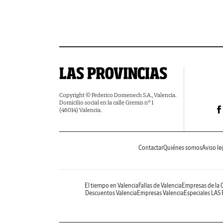
Copyright © Federico Domenech S.A., Valencia.
Domicilio social en la calle Gremis nº 1
(46014) Valencia.
Contactar
Quiénes somos
Aviso le
El tiempo en Valencia
Fallas de Valencia
Empresas de la
Descuentos Valencia
Empresas Valencia
Especiales LAS