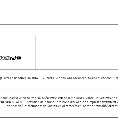
gal
Accesibilidad
Reglamento UE 2024/1083
Condiciones de uso
Política de privacidad
Publ
 Comunidad Valenciana
Programación TV
15K Valencia
Empresas Alicante
Esquelas Valencia
 PROVINCIAS
AEMET, previsión del tiempo
Horóscopo diario
Edición impresa
Newsletters
De
Noticias de Elche
Farmacias de Guardia en Alicante
Crea tu nota de prensa
RSS
Alicant