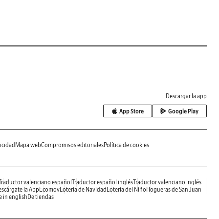
Descargar la app
App Store
Google Play
icidad
Mapa web
Compromisos editoriales
Política de cookies
Traductor valenciano español
Traductor español inglés
Traductor valenciano inglés
scárgate la App
Ecomov
Loteria de Navidad
Lotería del Niño
Hogueras de San Juan
e in english
De tiendas