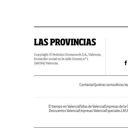
Copyright © Federico Domenech S.A., Valencia.
Domicilio social en la calle Gremis nº 1
(46014) Valencia.
Contactar
Quiénes somos
Aviso le
El tiempo en Valencia
Fallas de Valencia
Empresas de la
Descuentos Valencia
Empresas Valencia
Especiales LAS