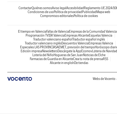
Contactar
Quiénes somos
Aviso legal
Accesibilidad
Reglamento UE 2024/10
Condiciones de uso
Política de privacidad
Publicidad
Mapa web
Compromisos editoriales
Política de cookies
El tiempo en Valencia
Fallas de Valencia
Empresas de la Comunidad Valenci
Programación TV
15K Valencia
Empresas Alicante
Esquelas Valencia
Traductor valenciano español
Traductor español inglés
Traductor valenciano inglés
Descuentos Valencia
Empresas Valencia
Especiales LAS PROVINCIAS
AEMET, previsión del tiempo
Horóscopo diari
Edición impresa
Newsletters
Descárgate la App
Ecomov
Loteria de Navida
Lotería del Niño
Hogueras de San Juan
Noticias de Elche
Farmacias de Guardia en Alicante
Crea tu nota de prensa
RSS
Alicante in english
De tiendas
Webs de Vocento