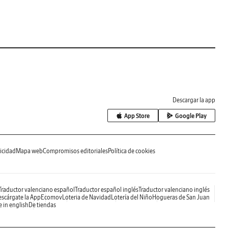
Descargar la app
App Store
Google Play
icidad
Mapa web
Compromisos editoriales
Política de cookies
Traductor valenciano español
Traductor español inglés
Traductor valenciano inglés
scárgate la App
Ecomov
Loteria de Navidad
Lotería del Niño
Hogueras de San Juan
e in english
De tiendas