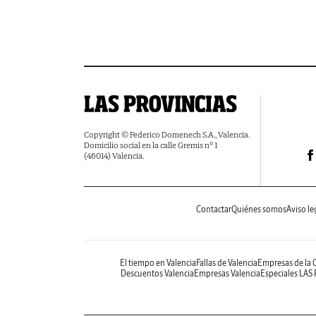
Copyright © Federico Domenech S.A., Valencia.
Domicilio social en la calle Gremis nº 1
(46014) Valencia.
Contactar
Quiénes somos
Aviso le
El tiempo en Valencia
Fallas de Valencia
Empresas de la
Descuentos Valencia
Empresas Valencia
Especiales LAS