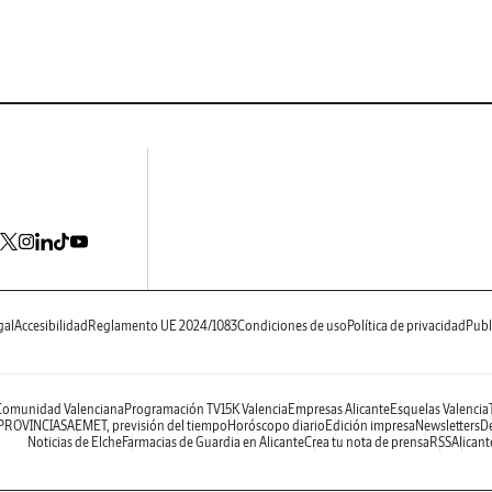
gal
Accesibilidad
Reglamento UE 2024/1083
Condiciones de uso
Política de privacidad
Publ
 Comunidad Valenciana
Programación TV
15K Valencia
Empresas Alicante
Esquelas Valencia
 PROVINCIAS
AEMET, previsión del tiempo
Horóscopo diario
Edición impresa
Newsletters
De
Noticias de Elche
Farmacias de Guardia en Alicante
Crea tu nota de prensa
RSS
Alicant