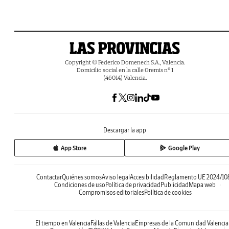
Copyright © Federico Domenech S.A., Valencia.
Domicilio social en la calle Gremis nº 1
(46014) Valencia.
Descargar la app
App Store
Google Play
Contactar
Quiénes somos
Aviso legal
Accesibilidad
Reglamento UE 2024/10
Condiciones de uso
Política de privacidad
Publicidad
Mapa web
Compromisos editoriales
Política de cookies
El tiempo en Valencia
Fallas de Valencia
Empresas de la Comunidad Valenci