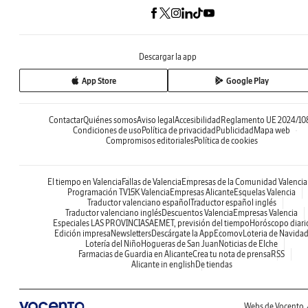
Descargar la app
App Store
Google Play
Contactar
Quiénes somos
Aviso legal
Accesibilidad
Reglamento UE 2024/10
Condiciones de uso
Política de privacidad
Publicidad
Mapa web
Compromisos editoriales
Política de cookies
El tiempo en Valencia
Fallas de Valencia
Empresas de la Comunidad Valenci
Programación TV
15K Valencia
Empresas Alicante
Esquelas Valencia
Traductor valenciano español
Traductor español inglés
Traductor valenciano inglés
Descuentos Valencia
Empresas Valencia
Especiales LAS PROVINCIAS
AEMET, previsión del tiempo
Horóscopo diari
Edición impresa
Newsletters
Descárgate la App
Ecomov
Loteria de Navida
Lotería del Niño
Hogueras de San Juan
Noticias de Elche
Farmacias de Guardia en Alicante
Crea tu nota de prensa
RSS
Alicante in english
De tiendas
Webs de Vocento