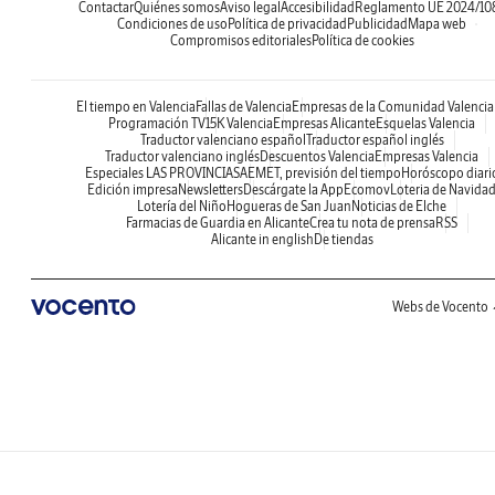
Contactar
Quiénes somos
Aviso legal
Accesibilidad
Reglamento UE 2024/10
Condiciones de uso
Política de privacidad
Publicidad
Mapa web
Compromisos editoriales
Política de cookies
El tiempo en Valencia
Fallas de Valencia
Empresas de la Comunidad Valenci
Programación TV
15K Valencia
Empresas Alicante
Esquelas Valencia
Traductor valenciano español
Traductor español inglés
Traductor valenciano inglés
Descuentos Valencia
Empresas Valencia
Especiales LAS PROVINCIAS
AEMET, previsión del tiempo
Horóscopo diari
Edición impresa
Newsletters
Descárgate la App
Ecomov
Loteria de Navida
Lotería del Niño
Hogueras de San Juan
Noticias de Elche
Farmacias de Guardia en Alicante
Crea tu nota de prensa
RSS
Alicante in english
De tiendas
Webs de Vocento