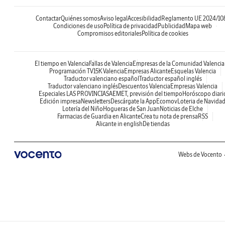
Contactar
Quiénes somos
Aviso legal
Accesibilidad
Reglamento UE 2024/10
Condiciones de uso
Política de privacidad
Publicidad
Mapa web
Compromisos editoriales
Política de cookies
El tiempo en Valencia
Fallas de Valencia
Empresas de la Comunidad Valenci
Programación TV
15K Valencia
Empresas Alicante
Esquelas Valencia
Traductor valenciano español
Traductor español inglés
Traductor valenciano inglés
Descuentos Valencia
Empresas Valencia
Especiales LAS PROVINCIAS
AEMET, previsión del tiempo
Horóscopo diari
Edición impresa
Newsletters
Descárgate la App
Ecomov
Loteria de Navida
Lotería del Niño
Hogueras de San Juan
Noticias de Elche
Farmacias de Guardia en Alicante
Crea tu nota de prensa
RSS
Alicante in english
De tiendas
Webs de Vocento